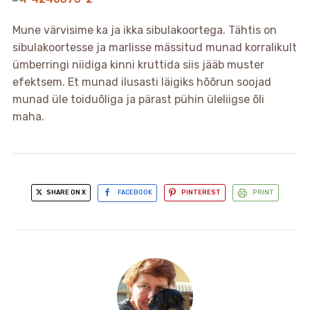
Mune värvisime ka ja ikka sibulakoortega. Tähtis on
sibulakoortesse ja marlisse mässitud munad korralikult
ümberringi niidiga kinni kruttida siis jääb muster
efektsem. Et munad ilusasti läigiks hõõrun soojad
munad üle toiduõliga ja pärast pühin üleliigse õli
maha.
SHARE ON X
FACEBOOK
PINTEREST
PRINT