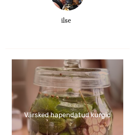
ilse
Lambasalat ja prantsuse kaste.
Värsked hapendatud kurgid