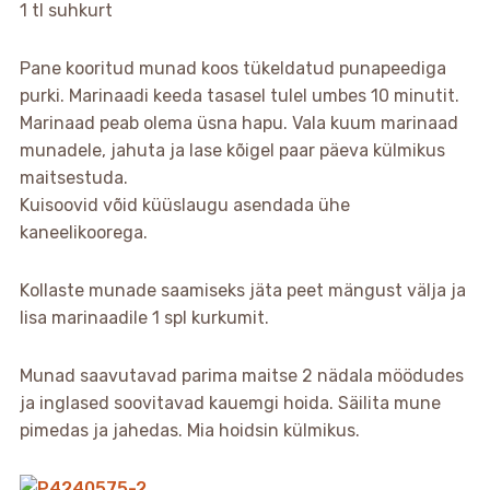
1 tl suhkurt
Pane kooritud munad koos tükeldatud punapeediga
purki. Marinaadi keeda tasasel tulel umbes 10 minutit.
Marinaad peab olema üsna hapu. Vala kuum marinaad
munadele, jahuta ja lase kõigel paar päeva külmikus
maitsestuda.
Kuisoovid võid küüslaugu asendada ühe
kaneelikoorega.
Kollaste munade saamiseks jäta peet mängust välja ja
lisa marinaadile 1 spl kurkumit.
Munad saavutavad parima maitse 2 nädala möödudes
ja inglased soovitavad kauemgi hoida. Säilita mune
pimedas ja jahedas. Mia hoidsin külmikus.