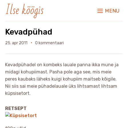
Ilse köögis
MENU
Kevadpühad
25. apr 2011
0 kommentaari
Kevadpühadel on kombeks lauale panna ikka mune ja
midagi kohupiimast. Pasha pole aga see, mis meie
peres kaubaks läheks kuigi kohupiim maitseb kõigile.
Nii siis sai meie pühadelauale üks lihtsamast lihtsam
küpsisetort.
RETSEPT