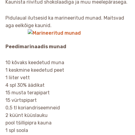
Kaunista riivitud shokolaadiga ja muu meelepärasega.
Pidulaual ilutsesid ka marineeritud munad. Maitsvad
aga eelkõige kaunid.
Peedimarinaadis munad
10 kõvaks keedetud muna
1 keskmine keedetud peet
1 liiter vett
4 spl 30% äädikat
15 musta terapipart
15 vürtspipart
0,5 tl koriandriseemneid
2 küünt küüslauku
pool tšillipipra kauna
1 spl soola