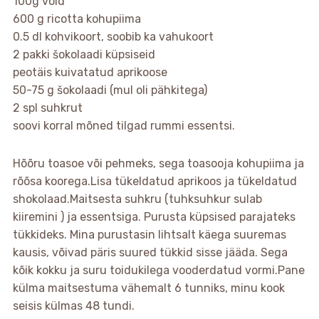
100g võid
600 g ricotta kohupiima
0.5 dl kohvikoort, soobib ka vahukoort
2 pakki šokolaadi küpsiseid
peotäis kuivatatud aprikoose
50-75 g šokolaadi (mul oli pähkitega)
2 spl suhkrut
soovi korral mõned tilgad rummi essentsi.
Hõõru toasoe või pehmeks, sega toasooja kohupiima ja
rõõsa koorega.Lisa tükeldatud aprikoos ja tükeldatud
shokolaad.Maitsesta suhkru (tuhksuhkur sulab
kiiremini ) ja essentsiga. Purusta küpsised parajateks
tükkideks. Mina purustasin lihtsalt käega suuremas
kausis, võivad päris suured tükkid sisse jääda. Sega
kõik kokku ja suru toidukilega vooderdatud vormi.Pane
külma maitsestuma vähemalt 6 tunniks, minu kook
seisis külmas 48 tundi.