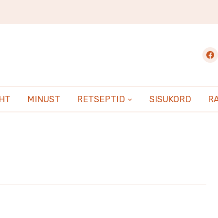
fac
EHT
MINUST
RETSEPTID
SISUKORD
R