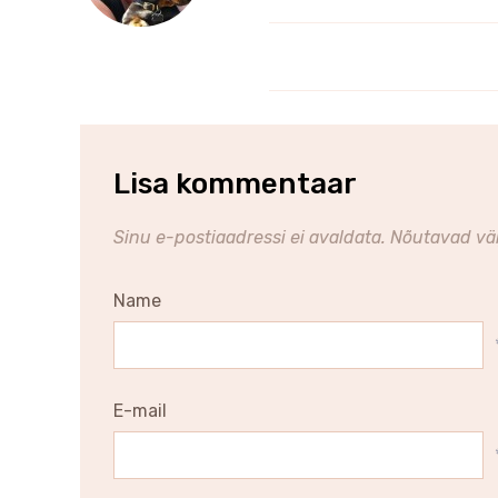
Lisa kommentaar
Sinu e-postiaadressi ei avaldata.
Nõutavad väl
Name
E-mail