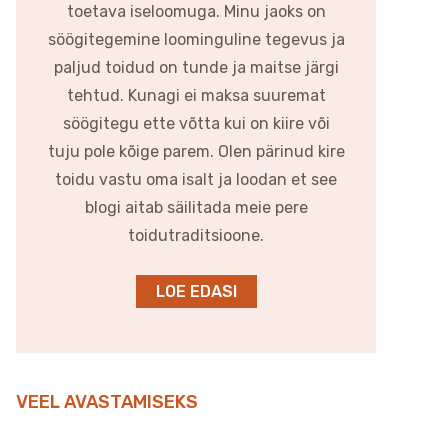
toetava iseloomuga. Minu jaoks on
söögitegemine loominguline tegevus ja
paljud toidud on tunde ja maitse järgi
tehtud. Kunagi ei maksa suuremat
söögitegu ette võtta kui on kiire või
tuju pole kõige parem. Olen pärinud kire
toidu vastu oma isalt ja loodan et see
blogi aitab säilitada meie pere
toidutraditsioone.
LOE EDASI
VEEL AVASTAMISEKS