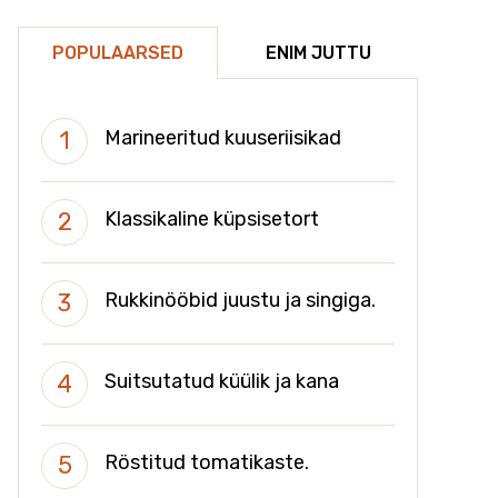
POPULAARSED
ENIM JUTTU
Marineeritud kuuseriisikad
Klassikaline küpsisetort
Rukkinööbid juustu ja singiga.
Suitsutatud küülik ja kana
Röstitud tomatikaste.