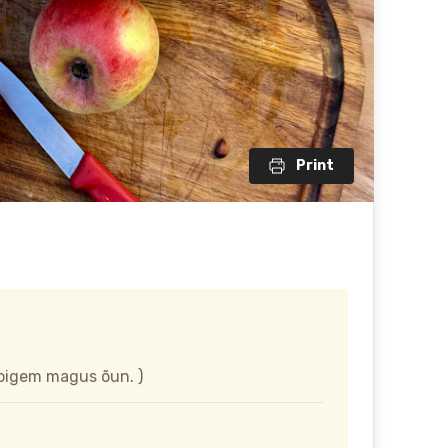
Print
 pigem magus õun. )