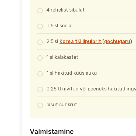
4 rohelist sibulat
0,5 sl soola
2,5 sl
Korea tšillipulbrit (gochugaru)
1 sl kalakastet
1 sl hakitud küüslauku
0,25 tl riivitud või peeneks hakitud ingv
pisut suhkrut
Valmistamine