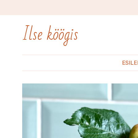
Ilse köögis
ESIL