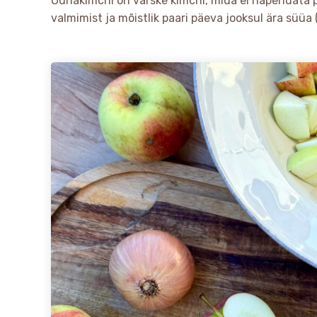
Õunakimchi on värske kimchi, mida ei hapendata pä
valmimist ja mõistlik paari päeva jooksul ära süüa (