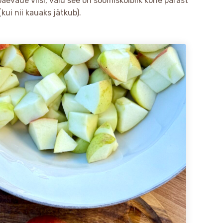
evade viisi, vaid see on söömiskõlblik kohe pärast
kui nii kauaks jätkub).