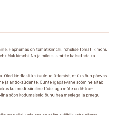
mine. Hapnemas on tomatikimchi, rohelise tomati kimchi,
ehk Mak kimchi. No ja miks siis mitte katsetada ka
 Oled kindlasti ka kuulnud ütlemist, et üks õun päevas
iine ja antioksüdante. Õunte igapäevane söömine aitab
rkus kui meditsiiniline tõde, aga mõte on lihtne-
 Mina söön kodumaiseid õunu hea meelega ja praegu