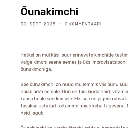
Õunakimchi
30. SEPT 2025
0 KOMMENTAARI
Hetkel on mul käsil suur erinevate kimchide testi
valge kimchi seeneleemes ja üks improvisatsioon, 
õunakimchiga.
See õunakimchi on nüüd mu lemmik viis õunu süüa.
hoiab arsti eemale. Õun on täis kiudaineid, vitam
kaasa heale seedimisele. Eks see on pigem rahvata
tasakaalustatud toitumine hoiab keha tugevana.
neid jagub.