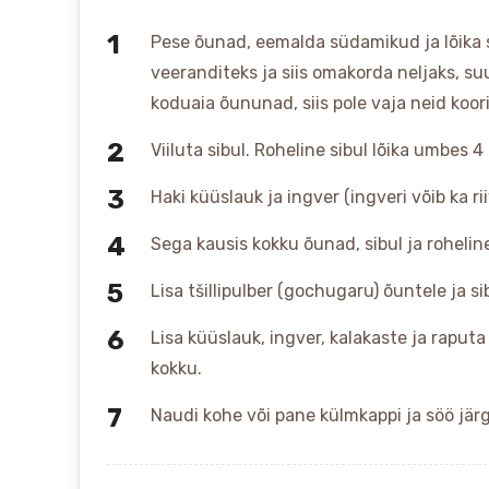
Pese õunad, eemalda südamikud ja lõika s
veeranditeks ja siis omakorda neljaks, 
koduaia õununad, siis pole vaja neid koor
Viiluta sibul. Roheline sibul lõika umbes 
Haki küüslauk ja ingver (ingveri võib ka rii
Sega kausis kokku õunad, sibul ja roheline 
Lisa tšillipulber (gochugaru) õuntele ja si
Lisa küüslauk, ingver, kalakaste ja raput
kokku.
Naudi kohe või pane külmkappi ja söö jär