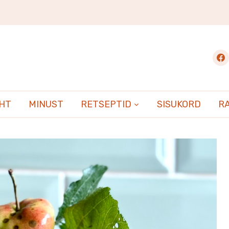
fac
EHT
MINUST
RETSEPTID
SISUKORD
R