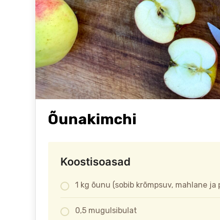
Õunakimchi
Koostisoasad
1 kg õunu (sobib krõmpsuv, mahlane ja
0,5 mugulsibulat