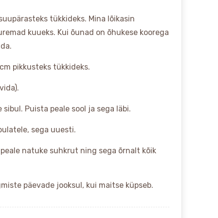
uupärasteks tükkideks. Mina lõikasin
suuremad kuueks. Kui õunad on õhukese koorega
ida.
4 cm pikkusteks tükkideks.
vida).
sibul. Puista peale sool ja sega läbi.
bulatele, sega uuesti.
a peale natuke suhkrut ning sega õrnalt kõik
gmiste päevade jooksul, kui maitse küpseb.