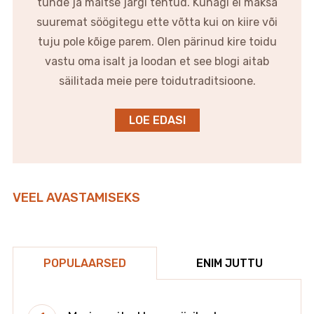
tunde ja maitse järgi tehtud. Kunagi ei maksa
suuremat söögitegu ette võtta kui on kiire või
tuju pole kõige parem. Olen pärinud kire toidu
vastu oma isalt ja loodan et see blogi aitab
säilitada meie pere toidutraditsioone.
LOE EDASI
VEEL AVASTAMISEKS
POPULAARSED
ENIM JUTTU