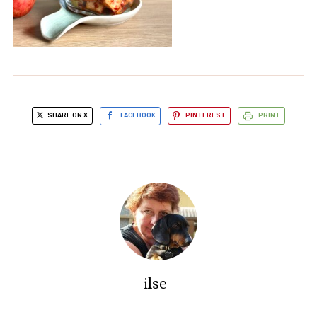
SHARE ON X
FACEBOOK
PINTEREST
PRINT
ilse