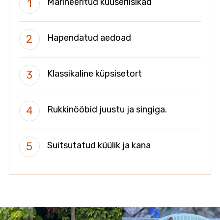
Marineeritud kuuseriisikad
Hapendatud aedoad
Klassikaline küpsisetort
Rukkinööbid juustu ja singiga.
Suitsutatud küülik ja kana